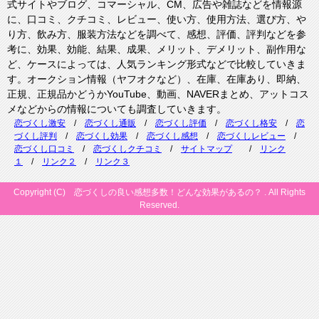
式サイトやブログ、コマーシャル、CM、広告や雑誌などを情報源
に、口コミ、クチコミ、レビュー、使い方、使用方法、選び方、や
り方、飲み方、服装方法などを調べて、感想、評価、評判などを参
考に、効果、効能、結果、成果、メリット、デメリット、副作用な
ど、ケースによっては、人気ランキング形式などで比較していきま
す。オークション情報（ヤフオクなど）、在庫、在庫あり、即納、
正規、正規品かどうかYouTube、動画、NAVERまとめ、アットコス
メなどからの情報についても調査していきます。
恋づくし激安
/
恋づくし通販
/
恋づくし評価
/
恋づくし格安
/
恋
づくし評判
/
恋づくし効果
/
恋づくし感想
/
恋づくしレビュー
/
恋づくし口コミ
/
恋づくしクチコミ
/
サイトマップ
/
リンク
１
/
リンク２
/
リンク３
Copyright (C) 恋づくしの良い感想多数！どんな効果があるの？ . All Rights
Reserved.