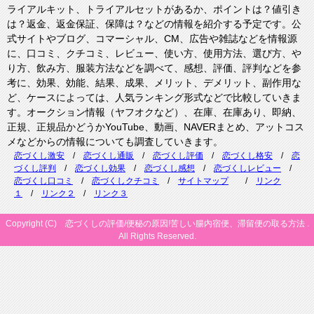
ライアルキット、トライアルセットがあるか、ポイントは？値引き
は？返金、返金保証、保障は？などの情報を紹介する予定です。公
式サイトやブログ、コマーシャル、CM、広告や雑誌などを情報源
に、口コミ、クチコミ、レビュー、使い方、使用方法、選び方、や
り方、飲み方、服装方法などを調べて、感想、評価、評判などを参
考に、効果、効能、結果、成果、メリット、デメリット、副作用な
ど、ケースによっては、人気ランキング形式などで比較していきま
す。オークション情報（ヤフオクなど）、在庫、在庫あり、即納、
正規、正規品かどうかYouTube、動画、NAVERまとめ、アットコス
メなどからの情報についても調査していきます。
恋づくし激安
/
恋づくし通販
/
恋づくし評価
/
恋づくし格安
/
恋
づくし評判
/
恋づくし効果
/
恋づくし感想
/
恋づくしレビュー
/
恋づくし口コミ
/
恋づくしクチコミ
/
サイトマップ
/
リンク
１
/
リンク２
/
リンク３
Copyright (C) 恋づくしの評価/便秘の原因!苦しい腸内宿便、滞留便の取る方法 .
All Rights Reserved.